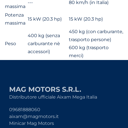
---
80 km/h (in Italia)
massima
Potenza
15 kW (20.3 hp)
15 kW (20.3 hp)
massima
450 kg (con carburante,
400 kg (senza
trasporto persone)
Peso
carburante nè
600 kg (trasporto
accessori)
merci)
MAG MOTORS S.R.L.
Distributore ufficiale Aixam Mega Italia
09681888060
aixam@magmotors.it
Minicar Mag Motors