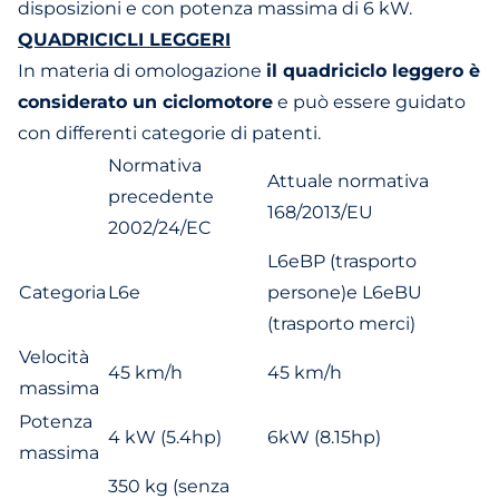
disposizioni e con potenza massima di 6 kW.
QUADRICICLI LEGGERI
In materia di omologazione
il quadriciclo leggero è
considerato un ciclomotore
e può essere guidato
con differenti categorie di patenti.
Normativa
Attuale normativa
precedente
168/2013/EU
2002/24/EC
L6eBP (trasporto
Categoria
L6e
persone)e L6eBU
(trasporto merci)
Velocità
45 km/h
45 km/h
massima
Potenza
4 kW (5.4hp)
6kW (8.15hp)
massima
350 kg (senza